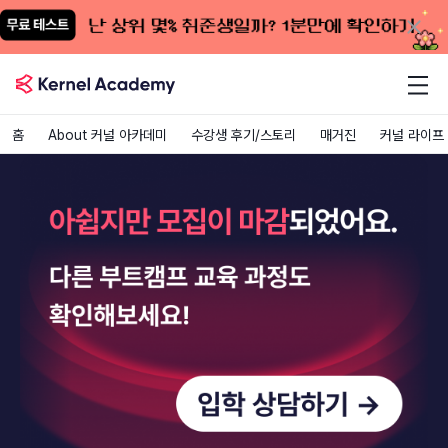
홈
About 커널 아카데미
수강생 후기/스토리
매거진
커널 라이프
LLM을 활용한 AI 서비스 기획/개발 부트캠프
국비지원
부트캠프