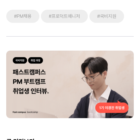
#PM채용
#프로덕트매니저
#국비지원