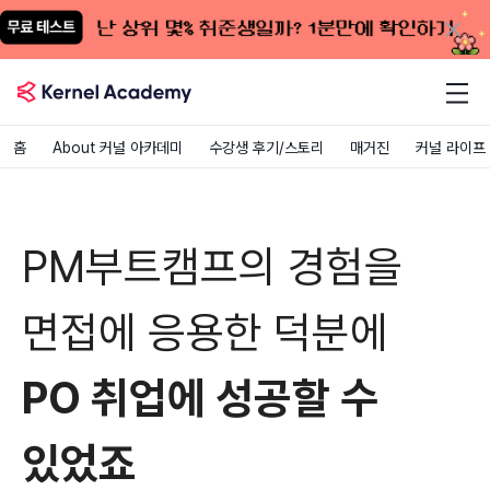
홈
About 커널 아카데미
수강생 후기/스토리
매거진
커널 라이프
PM채용
프로덕트매니저
커널아카데미후기
PM부트캠프의 경험을
면접에 응용한 덕분에
PO 취업에 성공할 수
있었죠