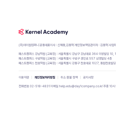
(주)데이원컴퍼니
|
공동대표이사 : 신해동,김동혁
|
개인정보책임관리자 : 김동혁
|
사업자
패스트캠퍼스 강남학원 (교육장) : 서울특별시 강남구 강남대로 364 미왕빌딩 10, 1
패스트캠퍼스 구로학원 (교육장) : 서울특별시 구로구 경인로 557 삼영빌딩 4층
패스트캠퍼스 천호학원 (교육장) : 서울특별시 강동구 천호대로 1027, 동원천호빌딩
이용약관
개인정보처리방침
취소 환불 정책
공지사항
전화번호 02-518-4831
|
이메일 help.edu@day1company.co.kr
|
주중 10시