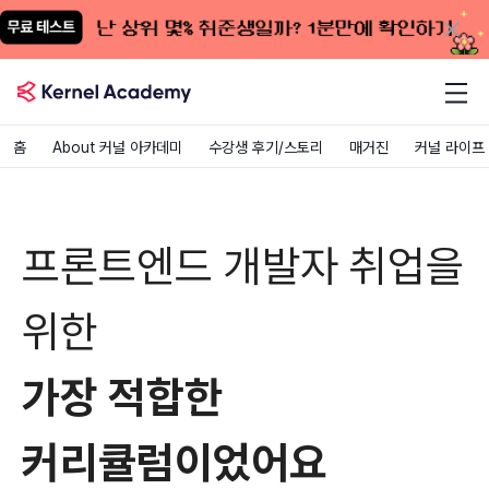
홈
About 커널 아카데미
수강생 후기/스토리
매거진
커널 라이프
비전공자개발자
개발부트캠프후기
커널 아카데미후기
프론트엔드 개발자 취업을
위한
가장 적합한
커리큘럼이었어요